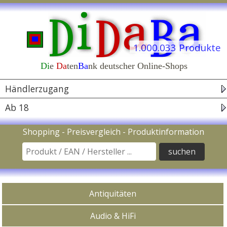
1.000.033 Produkte
Di
e
Da
ten
Ba
nk deutscher Online-Shops
Navigation
Händlerzugang
Ab 18
Suche nach Produkt / EAN Code / Hersteller
Shopping - Preisvergleich - Produktinformation
In Kategorien kaufen
Antiquitäten
Audio & HiFi