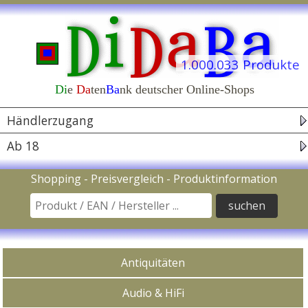
1.044 Shops
1.000.033 Produkte
Di
e
Da
ten
Ba
nk deutscher Online-Shops
Navigation
Händlerzugang
Ab 18
Suche nach Produkt / EAN Code / Hersteller
Shopping - Preisvergleich - Produktinformation
In Kategorien kaufen
Antiquitäten
Audio & HiFi