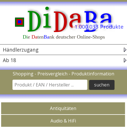
1.000.033 Produkte
Di
e
Da
ten
Ba
nk deutscher Online-Shops
Navigation
Händlerzugang
Ab 18
Suche nach Produkt / EAN Code / Hersteller
Shopping - Preisvergleich - Produktinformation
In Kategorien kaufen
Antiquitäten
Audio & HiFi