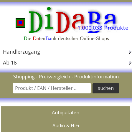
1.000.033 Produkte
Di
e
Da
ten
Ba
nk deutscher Online-Shops
Navigation
Händlerzugang
Ab 18
Suche nach Produkt / EAN Code / Hersteller
Shopping - Preisvergleich - Produktinformation
In Kategorien kaufen
Antiquitäten
Audio & HiFi