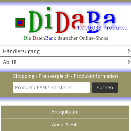
1.000.033 Produkte
Di
e
Da
ten
Ba
nk deutscher Online-Shops
Navigation
Händlerzugang
Ab 18
Suche nach Produkt / EAN Code / Hersteller
Shopping - Preisvergleich - Produktinformation
In Kategorien kaufen
Antiquitäten
Audio & HiFi