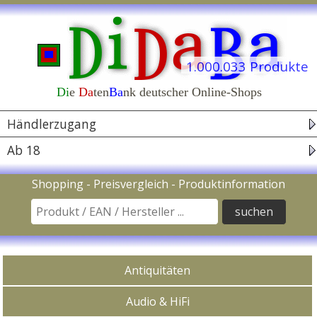
1.044 Shops
1.000.033 Produkte
Di
e
Da
ten
Ba
nk deutscher Online-Shops
Navigation
Händlerzugang
Ab 18
Suche nach Produkt / EAN Code / Hersteller
Shopping - Preisvergleich - Produktinformation
In Kategorien kaufen
Antiquitäten
Audio & HiFi