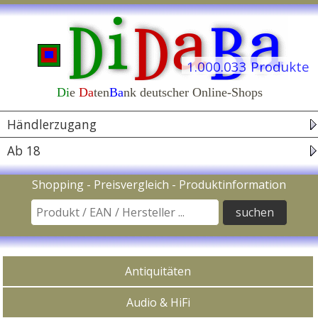
1.044 Shops
1.000.033 Produkte
Di
e
Da
ten
Ba
nk deutscher Online-Shops
Navigation
Händlerzugang
Ab 18
Suche nach Produkt / EAN Code / Hersteller
Shopping - Preisvergleich - Produktinformation
In Kategorien kaufen
Antiquitäten
Audio & HiFi