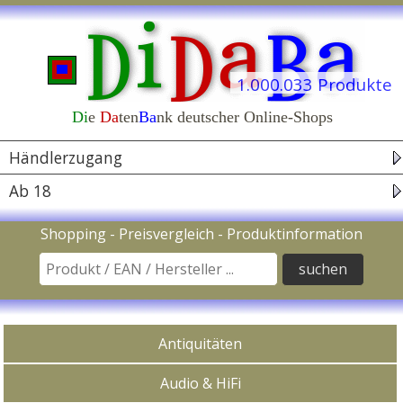
1.000.033 Produkte
Di
e
Da
ten
Ba
nk deutscher Online-Shops
Navigation
Händlerzugang
Ab 18
Suche nach Produkt / EAN Code / Hersteller
Shopping - Preisvergleich - Produktinformation
In Kategorien kaufen
Antiquitäten
Audio & HiFi